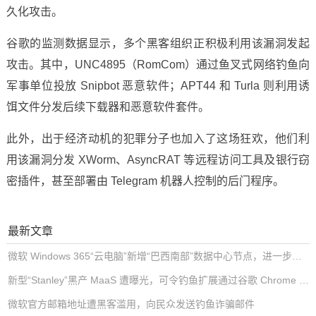
久化攻击。
谷歌的监测数据显示，多个黑客组织正积极利用该漏洞发起
攻击。其中，UNC4895（RomCom）通过鱼叉式网络钓鱼向
军事单位投放 Snipbot 恶意软件；APT44 和 Turla 则利用诱
饵文件分发后续下载器和恶意软件套件。
此外，出于经济动机的犯罪分子也加入了这场狂欢，他们利
用该漏洞分发 XWorm、AsyncRAT 等远程访问工具及银行窃
密插件，甚至部署由 Telegram 机器人控制的后门程序。
最新文章
微软 Windows 365“云电脑”新增“巴西南部”数据中心节点，进一步降低南美用户延迟
新型“Stanley”黑产 MaaS 遭曝光，可令钓鱼扩展通过谷歌 Chrome 商店审核
微软官方邮箱地址遭黑客滥用，向民众发送钓鱼诈骗邮件