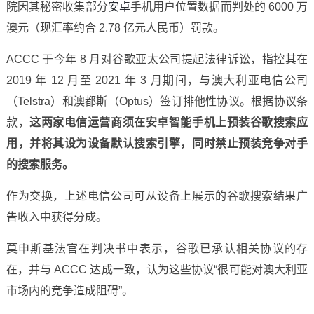
院因其秘密收集部分
安卓
手机用户位置数据而判处的 6000 万
澳元（现汇率约合 2.78 亿元人民币）罚款。
ACCC 于今年 8 月对谷歌亚太公司提起法律诉讼，指控其在
2019 年 12 月至 2021 年 3 月期间，与澳大利亚电信公司
（Telstra）和澳都斯（Optus）签订排他性协议。根据协议条
款，
这两家电信运营商须在安卓智能手机上预装谷歌搜索应
用，并将其设为设备默认搜索引擎，同时禁止预装竞争对手
的搜索服务。
作为交换，上述电信公司可从设备上展示的谷歌搜索结果广
告收入中获得分成。
莫申斯基法官在判决书中表示，谷歌已承认相关协议的存
在，并与 ACCC 达成一致，认为这些协议“很可能对澳大利亚
市场内的竞争造成阻碍”。