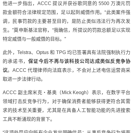
他进一步指出，ACCC 提议并获谷歌同意的 5500 万澳元罚
款金额符合法律规定范围，足以起到威慑作用。“此类案件强
调，民事罚款的主要甚至目的，是防止类似违法行为再次发
生。”莫申斯基法官称，“我确信，所提议的罚款总额足以实现
特定威慑与一般威慑的目标。”
此外，Telstra、Optus 和 TPG 均已签署具有法院强制执行力
的承诺书，
保证今后不再与该科技公司达成类似反竞争协
议
。ACCC 代理律师向法庭表示，不会对上述电信运营商采
取进一步法律行动。
ACCC 副主席米克・基奥（Mick Keogh）表示，在数字平台
领域打击反竞争行为，对于确保消费者能够获得更符合其需
求的技术至关重要，尤其是在具备人工智能功能的先进搜索
工具不断涌现的背景下。
“这项处罚应向所有企业发出明确信号：从事反竞争行为将面